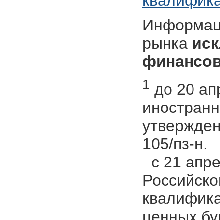
квалифик
Информаци
рынка
иск
финансов
1
до 20 ап
иностранн
утвержден
105/пз-н.
c 21 апре
Российско
квалифика
ценных бу