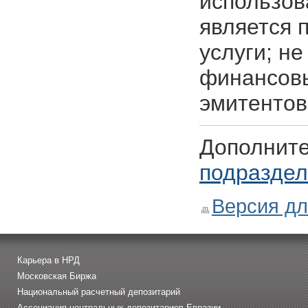
использов
является 
услуги; н
финансовы
эмитентов
Дополните
подразде
Версия дл
Карьера в НРД
Московская Биржа
Национальный расчетный депозитарий
Ассоциация центральных депозитариев Евразии