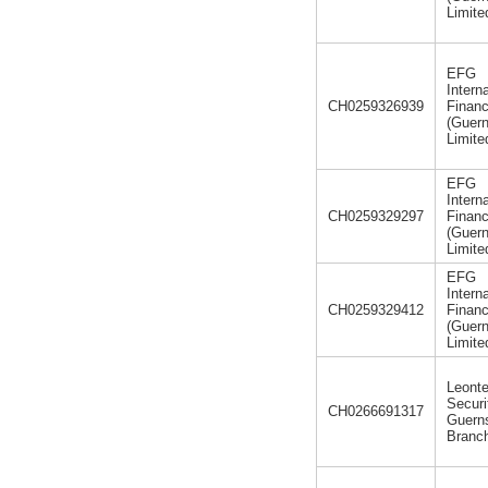
Limit
EFG
Intern
CH0259326939
Finan
(Guer
Limit
EFG
Intern
CH0259329297
Finan
(Guer
Limit
EFG
Intern
CH0259329412
Finan
(Guer
Limit
Leont
Securi
CH0266691317
Guern
Branc