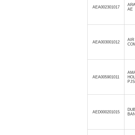
ARA
AEA002301017
AE
AIR
AEA003001012
COM
AM
AEA005901011
HO
PJS
DUB
AED000201015
BAN