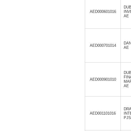
DUB
AED000601016
INV
AE
DAN
AED000701014
AE
DUB
FIN
AED000901010
MAR
AE
DRA
AED001101016
INT
PJS