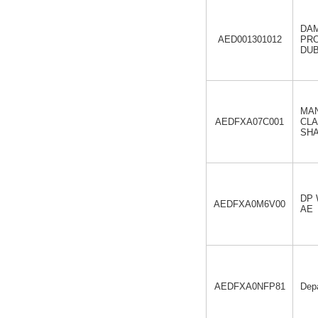
DA
AED001301012
PR
DUB
MAN
AEDFXA07C001
CLA
SHA
DP W
AEDFXA0M6V00
AE
AEDFXA0NFP81
Depa