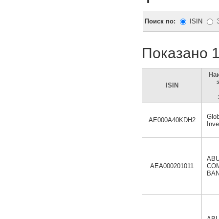
Поиск по:
ISIN
Показано 1
На
ISIN
Glob
AE000A40KDH2
Inv
ABU
AEA000201011
CO
BAN
ABU