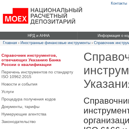
Контакты
НРД и АННА
Информация о ко
Главная
›
Иностранные финансовые инструменты
›
Справочник инстру
Справоч
Справочник инструментов,
отвечающих Указанию Банка
России о квалификации
инструм
Перечень инструментов по стандарту
ISO 10962:2015
Указани
Новости и события
Услуги
Справочни
Процедура получения кодов
Документы, тарифы
инструмент
Нумерующие агентства
организац
Законодательство