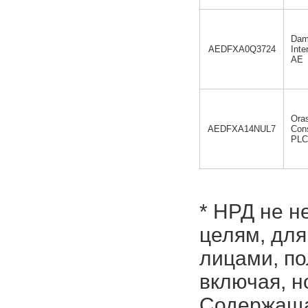
Dam
AEDFXA0Q3724
Inte
AE
Ora
AEDFXA14NUL7
Cons
PLC
* НРД не н
целям, для
лицами, п
включая, н
Содержаща