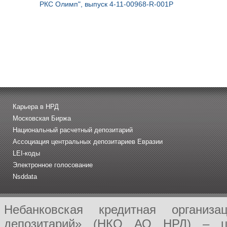
РКС Олимп", выпуск 4-11-00968-R-001P
Карьера в НРД
Московская Биржа
Национальный расчетный депозитарий
Ассоциация центральных депозитариев Евразии
LEI-коды
Электронное голосование
Nsddata
Небанковская кредитная организ
депозитарий» (НКО АО НРД) – це