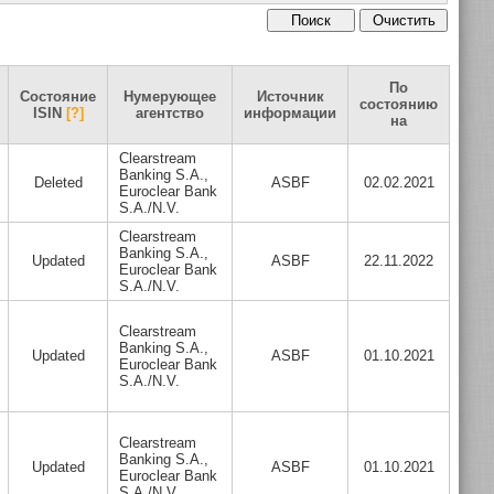
По
Состояние
Нумерующее
Источник
состоянию
ISIN
[?]
агентство
информации
на
Clearstream
Banking S.A.,
Deleted
ASBF
02.02.2021
Euroclear Bank
S.A./N.V.
Clearstream
Banking S.A.,
Updated
ASBF
22.11.2022
Euroclear Bank
S.A./N.V.
Clearstream
Banking S.A.,
Updated
ASBF
01.10.2021
Euroclear Bank
S.A./N.V.
Clearstream
Banking S.A.,
Updated
ASBF
01.10.2021
Euroclear Bank
S.A./N.V.