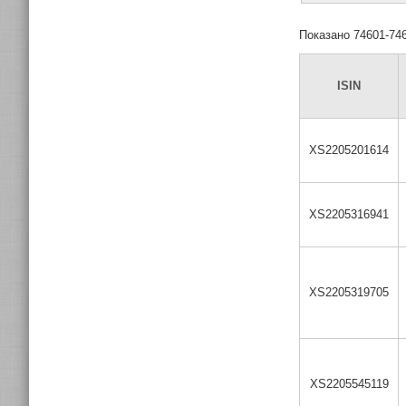
Показано 74601-746
ISIN
XS2205201614
XS2205316941
XS2205319705
XS2205545119