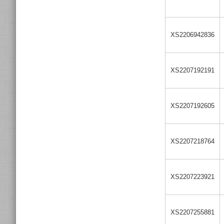
XS2206942836
XS2207192191
XS2207192605
XS2207218764
XS2207223921
XS2207255881