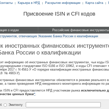
Контакты
Карьера в НРД
Раскрытие информации
Карта сайта
|
|
|
|
Присвоение ISIN и CFI кодов
ция о кодах
Российские финансовые инструменты
струментов, отвечающих Указанию Банка России о квалификации
к иностранных финансовых инструмент
Банка России о квалификации
ит информацию об иностранных финансовых инструментах, чьи коды IS
ждународными стандартами ISO 6166 и ISO 10962, и коды CFI отвечают 
тября 2017 г. N 4561-У «О порядке квалификации иностранных финансовых
18 № 4903-У).
странных финансовых инструментах обновляется в режиме реального вр
м, а также проведения НРД ежедневного мониторинга информации по р
х ISIN и CFI предоставляется НРД участникам рынка
исключительно д
ачестве ценных бумаг
*
.
N
Эмитенту