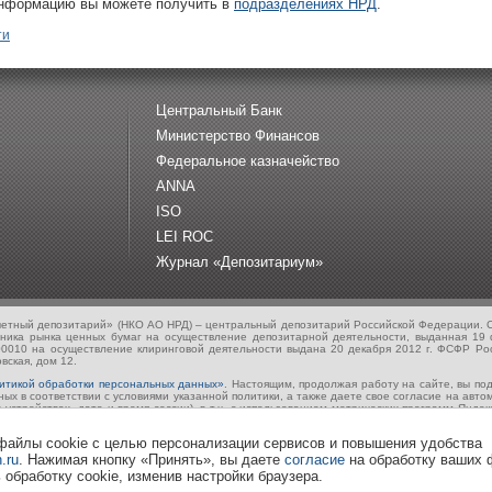
нформацию вы можете получить в
подразделениях НРД
.
ти
Центральный Банк
Министерство Финансов
Федеральное казначейство
ANNA
ISO
LEI ROC
Журнал «Депозитариум»
четный депозитарий» (НКО АО НРД) – центральный депозитарий Российской Федерации. С
тника рынка ценных бумаг на осуществление депозитарной деятельности, выданная 19
00010 на осуществление клиринговой деятельности выдана 20 декабря 2012 г. ФСФР Ро
вская, дом 12.
итикой обработки персональных данных»
. Настоящим, продолжая работу на сайте, вы п
х в соответствии с условиями указанной политики, а также даете свое согласие на авт
 устройствах, дата и время сессии), в т.ч. с использованием метрических программ Янде
ование, блокирование, удаление, уничтожение, передача (предоставление, доступ) трет
айлы сookie с целью персонализации сервисов и повышения удобства
твования продуктов и услуг НКО АО НРД, определения предпочтений пользователя, пред
ользования сайта.
.ru
. Нажимая кнопку «Принять», вы даете
согласие
на обработку ваших 
 обработку сookie, изменив настройки браузера.
ованы о необходимости прекратить использование сайта или отключить файлы cookie в н