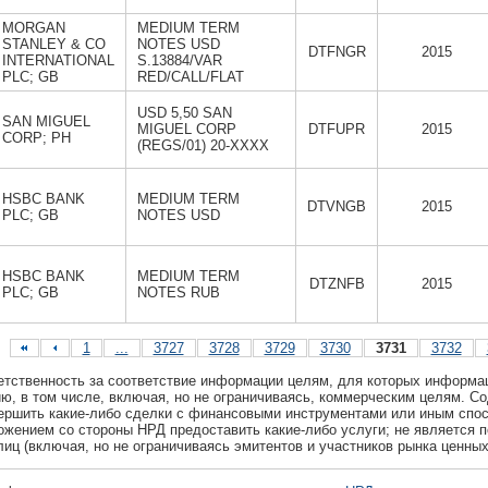
MORGAN
MEDIUM TERM
STANLEY & CO
NOTES USD
DTFNGR
2015
INTERNATIONAL
S.13884/VAR
PLC; GB
RED/CALL/FLAT
USD 5,50 SAN
SAN MIGUEL
MIGUEL CORP
DTFUPR
2015
CORP; PH
(REGS/01) 20-XXXX
HSBC BANK
MEDIUM TERM
DTVNGB
2015
PLC; GB
NOTES USD
HSBC BANK
MEDIUM TERM
DTZNFB
2015
PLC; GB
NOTES RUB
1
...
3727
3728
3729
3730
3731
3732
ветственность за соответствие информации целям, для которых информа
, в том числе, включая, но не ограничиваясь, коммерческим целям. С
ршить какие-либо сделки с финансовыми инструментами или иным спос
ожением со стороны НРД предоставить какие-либо услуги; не является
иц (включая, но не ограничиваясь эмитентов и участников рынка ценных