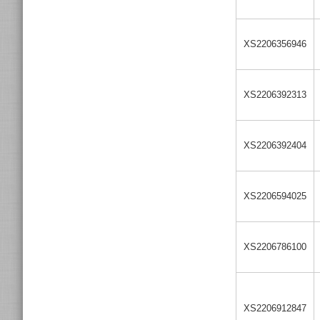
XS2206356946
XS2206392313
XS2206392404
XS2206594025
XS2206786100
XS2206912847