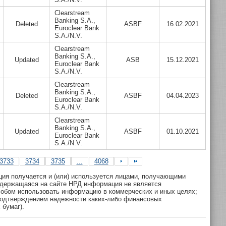
Clearstream
Banking S.A.,
Deleted
ASBF
16.02.2021
Euroclear Bank
S.A./N.V.
Clearstream
Banking S.A.,
Updated
ASB
15.12.2021
Euroclear Bank
S.A./N.V.
Clearstream
Banking S.A.,
Deleted
ASBF
04.04.2023
Euroclear Bank
S.A./N.V.
Clearstream
Banking S.A.,
Updated
ASBF
01.10.2021
Euroclear Bank
S.A./N.V.
3733
3734
3735
...
4068
ция получается и (или) используется лицами, получающими
одержащаяся на сайте НРД информация не является
обом использовать информацию в коммерческих и иных целях;
 подтверждением надежности каких-либо финансовых
 бумаг).