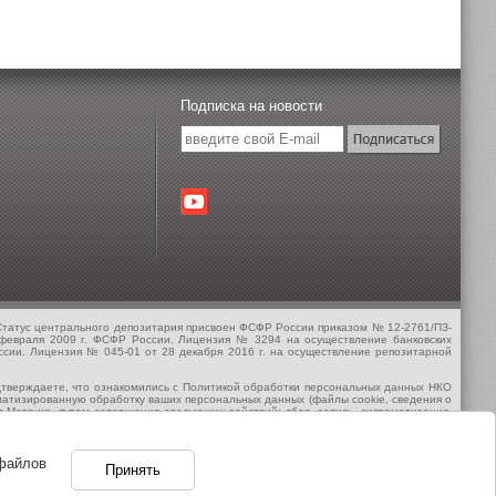
Подписка на новости
татус центрального депозитария присвоен ФСФР России приказом № 12-2761/ПЗ-
 февраля 2009 г. ФСФР России. Лицензия № 3294 на осуществление банковских
ссии. Лицензия № 045-01 от 28 декабря 2016 г. на осуществление репозитарной
одтверждаете, что ознакомились с Политикой обработки персональных данных НКО
оматизированную обработку ваших персональных данных (файлы cookie, сведения о
кс.Метрика, путем совершения следующих действий: сбор, запись, систематизация,
ьим лицам, предоставляющим НКО АО НРД сервис по метрическим программам.
оставления целевой информации по продуктам и услугам НКО АО НРД. Настоящее
файлов
Принять
астройках браузера.