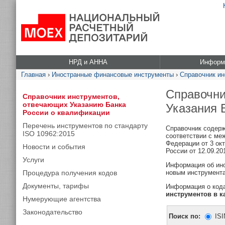
НРД и АННА
Информа
Главная
›
Иностранные финансовые инструменты
›
Справочник ин
Справочни
Справочник инструментов,
отвечающих Указанию Банка
Указания 
России о квалификации
Перечень инструментов по стандарту
Справочник содерж
ISO 10962:2015
соответствии с ме
Федерации от 3 ок
Новости и события
России от 12.09.20
Услуги
Информация об ино
Процедура получения кодов
новым инструмента
Документы, тарифы
Информация о кода
инструментов в к
Нумерующие агентства
Законодательство
Поиск по:
ISI