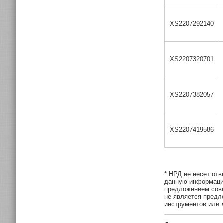
XS2207292140
XS2207320701
XS2207382057
XS2207419586
* НРД не несет от
данную информацию
предложением сове
не является предл
инструментов или л