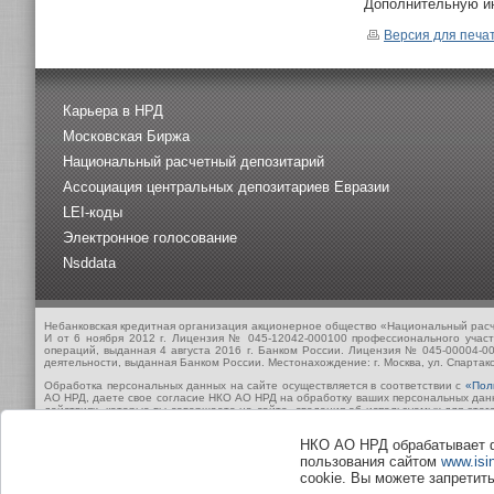
Дополнительную и
Версия для печа
Карьера в НРД
Московская Биржа
Национальный расчетный депозитарий
Ассоциация центральных депозитариев Евразии
LEI-коды
Электронное голосование
Nsddata
Небанковская кредитная организация акционерное общество «Национальный рас
И от 6 ноября 2012 г. Лицензия № 045-12042-000100 профессионального учас
операций, выданная 4 августа 2016 г. Банком России. Лицензия № 045-00004-0
деятельности, выданная Банком России. Местонахождение: г. Москва, ул. Спартако
Обработка персональных данных на сайте осуществляется в соответствии с
«Пол
АО НРД, даете свое согласие НКО АО НРД на обработку ваших персональных данны
действиях, которые вы совершаете на сайте, сведения об используемых для этого
накопление, хранение, уточнение (обновление, изменение), извлечение, использ
НКО АО НРД обрабатывает ф
Обработка данных осуществляется в целях улучшения работы сайта, совершенс
согласие действует с момента его предоставления и в течение всего периода исп
пользования сайтом
www.isin
cookie. Вы можете запретить
В случае отказа от обработки данных метрическими программами вы проинформир