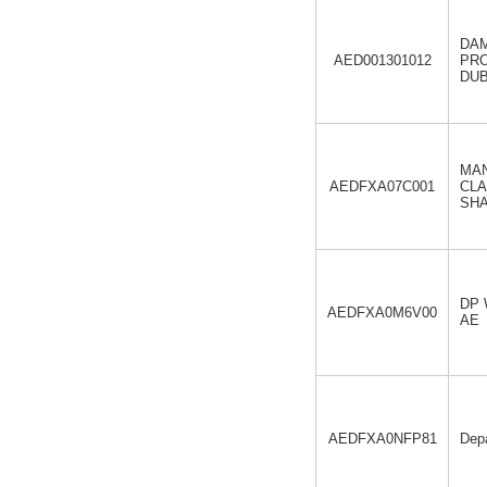
DA
AED001301012
PR
DUB
MAN
AEDFXA07C001
CLA
SHA
DP W
AEDFXA0M6V00
AE
AEDFXA0NFP81
Depa