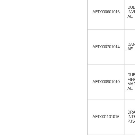
DUB
AED000601016
INV
AE
DAN
AED000701014
AE
DUB
FIN
AED000901010
MAR
AE
DRA
AED001101016
INT
PJS