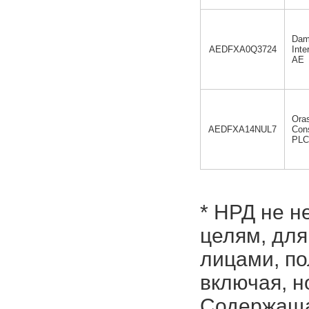
Dam
AEDFXA0Q3724
Inte
AE
Ora
AEDFXA14NUL7
Cons
PLC
* НРД не н
целям, для
лицами, п
включая, н
Содержаща