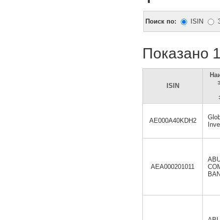
Поиск по:
ISIN
Показано 1
На
ISIN
Glob
AE000A40KDH2
Inv
ABU
AEA000201011
CO
BAN
ABU