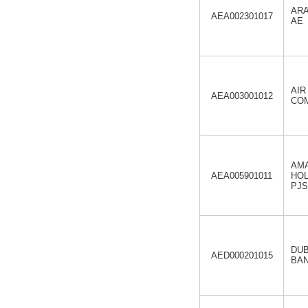
ARA
AEA002301017
AE
AIR
AEA003001012
COM
AM
AEA005901011
HO
PJS
DUB
AED000201015
BAN