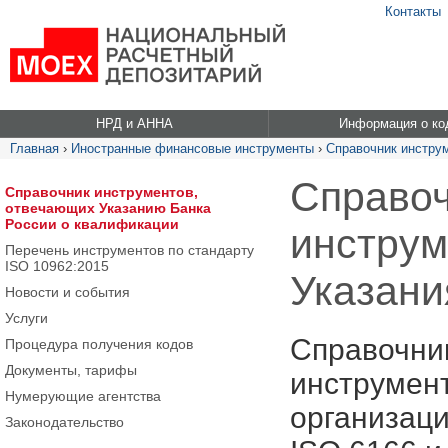
Контакты
НРД и АННА
Информация о ко
Главная
›
Иностранные финансовые инструменты
›
Справочник инстру
Справоч
Справочник инструментов,
отвечающих Указанию Банка
России о квалификации
инструм
Перечень инструментов по стандарту
ISO 10962:2015
Указани
Новости и события
Услуги
Справочни
Процедура получения кодов
Документы, тарифы
инструмент
Нумерующие агентства
организац
Законодательство