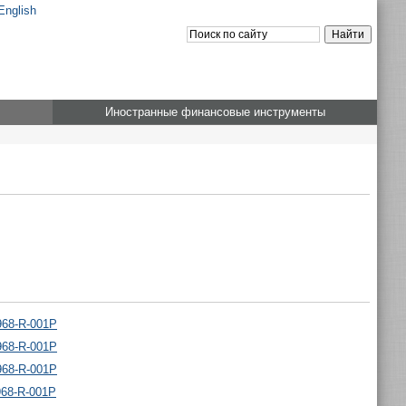
English
Иностранные финансовые инструменты
968-R-001P
968-R-001P
968-R-001P
968-R-001P