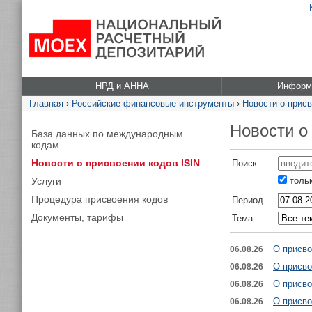
НРД и АННА
Информа
Главная
›
Российские финансовые инструменты
›
Новости о присв
Новости о
База данных по международным
кодам
Новости о присвоении кодов ISIN
Поиск
Услуги
тольк
Процедура присвоения кодов
Период
Документы, тарифы
Тема
О присво
06.08.26
О присво
06.08.26
О присво
06.08.26
О присво
06.08.26