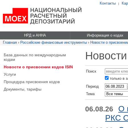
Контакты
Кар
|
НРД и АННА
Информация о кодах
Главная
›
Российские финансовые инструменты
›
Новости о присвоении
Новости
База данных по международным
кодам
Новости о присвоении кодов ISIN
Поиск
Услуги
только в 
Процедура присвоения кодов
Период
Документы, тарифы
Тема
О 
06.08.26
РКС О