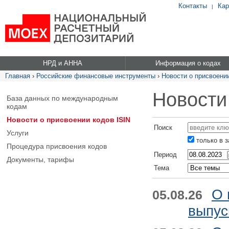
Контакты
Кар
|
НРД и АННА
Информация о кодах
Главная
›
Российские финансовые инструменты
›
Новости о присвоении
Новости
База данных по международным
кодам
Новости о присвоении кодов ISIN
Поиск
Услуги
только в 
Процедура присвоения кодов
Период
Документы, тарифы
Тема
О 
05.08.26
выпус