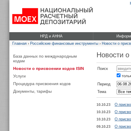
НРД и АННА
Информа
Главная
›
Российские финансовые инструменты
›
Новости о присв
Новости о
База данных по международным
кодам
Новости о присвоении кодов ISIN
Поиск
Услуги
тольк
Процедура присвоения кодов
Период
Документы, тарифы
Тема
О присво
10.10.23
О присво
10.10.23
О присво
10.10.23
О присво
09.10.23