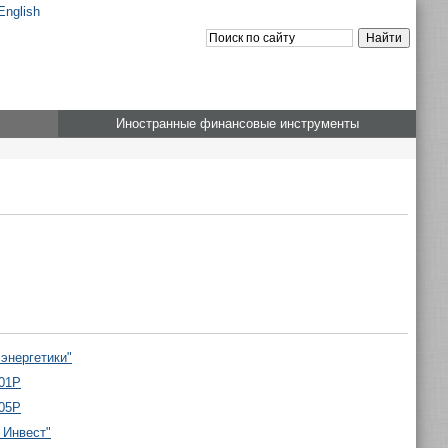
English
Иностранные финансовые инструменты
энергетики"
001P
005P
 Инвест"