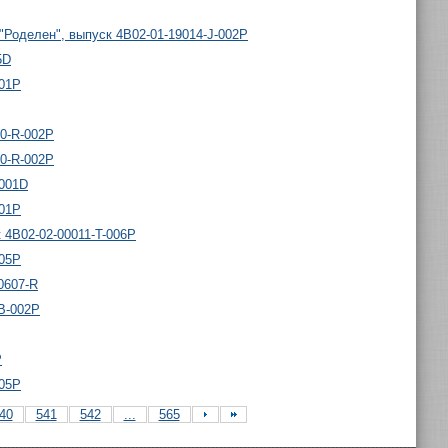
"Роделен", выпуск 4B02-01-19014-J-002P
5D
001P
00-R-002P
00-R-002P
-001D
001P
 4B02-02-00011-T-006P
005P
0607-R
-B-002P
P
005P
40
541
542
...
565