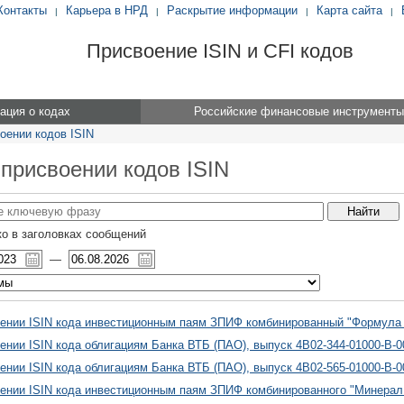
Контакты
Карьера в НРД
Раскрытие информации
Карта сайта
|
|
|
|
Присвоение ISIN и CFI кодов
ция о кодах
Российские финансовые инструменты
оении кодов ISIN
 присвоении кодов ISIN
о в заголовках сообщений
—
ении ISIN кода инвестиционным паям ЗПИФ комбинированный "Формула 
ении ISIN кода облигациям Банка ВТБ (ПАО), выпуск 4B02-344-01000-B-
ении ISIN кода облигациям Банка ВТБ (ПАО), выпуск 4B02-565-01000-B-
ении ISIN кода инвестиционным паям ЗПИФ комбинированного "Минерал