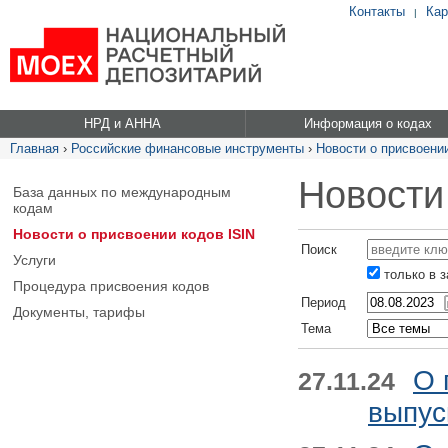
Контакты
Кар
|
НРД и АННА
Информация о кодах
Главная
›
Российские финансовые инструменты
›
Новости о присвоении
Новости
База данных по международным
кодам
Новости о присвоении кодов ISIN
Поиск
Услуги
только в 
Процедура присвоения кодов
Период
Документы, тарифы
Тема
О 
27.11.24
выпус