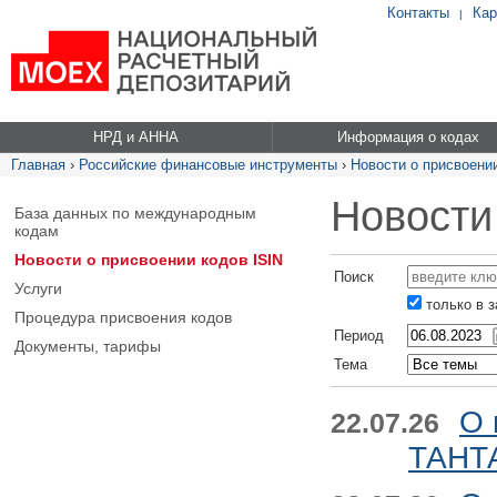
Контакты
Кар
|
НРД и АННА
Информация о кодах
Главная
›
Российские финансовые инструменты
›
Новости о присвоении
Новости
База данных по международным
кодам
Новости о присвоении кодов ISIN
Поиск
Услуги
только в 
Процедура присвоения кодов
Период
Документы, тарифы
Тема
О 
22.07.26
ТАНТА