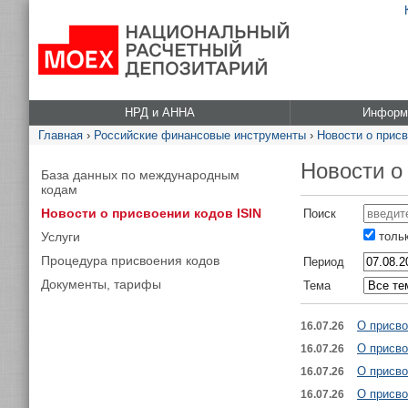
НРД и АННА
Информа
Главная
›
Российские финансовые инструменты
›
Новости о присв
Новости о
База данных по международным
кодам
Новости о присвоении кодов ISIN
Поиск
Услуги
тольк
Процедура присвоения кодов
Период
Документы, тарифы
Тема
О присво
16.07.26
О присво
16.07.26
О присво
16.07.26
О присво
16.07.26