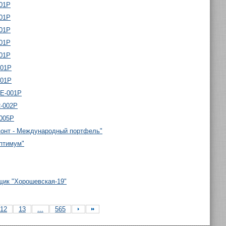
001P
001P
001P
001P
001P
001P
001P
-E-001P
R-002P
-005P
зонт - Международный портфель"
птимум"
щик "Хорошевская-19"
12
13
...
565