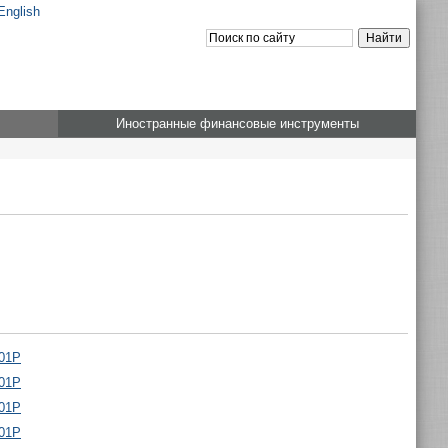
English
Иностранные финансовые инструменты
001P
001P
001P
001P