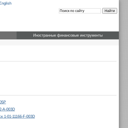
English
Иностранные финансовые инструменты
005P
2-A-003D
к 1-01-11166-F-003D