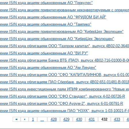
ении ISIN кода акциям обыкновенным АО "Геркулес"
оении ISIN кода акциям привилегированным неконвертируемым с опре
оении ISIN кода акциям обыкновенным АО "ФРИДОМ БИ АЙ"
ении ISIN кода акциям обыкновенным АО "Тампико"
ении ISIN кода акциям привилегированным АО "КиберЦех Эволюшен"
ении ISIN кода акциям обыкновенным АО "КиберЦех Эволюшен"
ении ISIN кода облигациям ООО "Газпром капитал", выпуск 4B02-02-364
ении ISIN кода акциям обыкновенным АО "ВИ.РУ"
ении ISIN кода облигациям Банка ВТБ (ПАО), выпуск 4B02-716-01000-B-
ении ISIN кода акциям обыкновенным АО "Ам Линден"
оении ISIN кода облигациям ООО "СФО "КАПИТАЛИННОВ, выпуск 6-01-0
ении ISIN кода облигациям ПАО Сбербанк, выпуск 4B02-651-01481-B-001
ении ISIN кода инвестиционным паям ИПИФ комбинированного "Новые и
ении ISIN кода облигациям ООО "СФО Стандарт", выпуск 4-02-00726-R
ении ISIN кода облигациям ООО "СФО Аурум-2", выпуск 6-01-00791-R
ении ISIN кода акциям обыкновенным ПАО "НЗХК", выпуск 1-03-10021-F
1
...
428
429
430
431
432
433
4