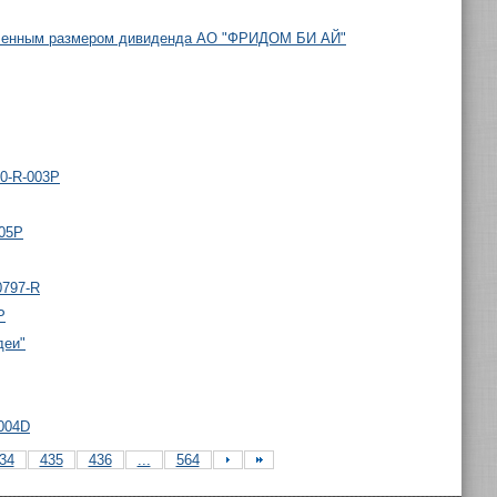
деленным размером дивиденда АО "ФРИДОМ БИ АЙ"
00-R-003P
005P
0797-R
P
деи"
-004D
34
435
436
...
564