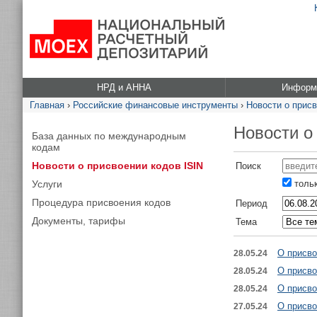
НРД и АННА
Информа
Главная
›
Российские финансовые инструменты
›
Новости о присв
Новости о
База данных по международным
кодам
Новости о присвоении кодов ISIN
Поиск
Услуги
тольк
Процедура присвоения кодов
Период
Документы, тарифы
Тема
О присво
28.05.24
О присво
28.05.24
О присво
28.05.24
О присво
27.05.24