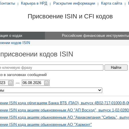
Контакты
Карьера в НРД
Раскрытие информации
Карта сайта
|
|
|
|
Присвоение ISIN и CFI кодов
ция о кодах
Российские финансовые инструменты
оении кодов ISIN
 присвоении кодов ISIN
о в заголовках сообщений
—
ении ISIN кода облигациям Банка ВТБ (ПАО), выпуск 4B02-717-01000-B-
ении ISIN кода акциям обыкновенным АО "АП Восход", выпуск 1-02-0280
ении ISIN кода акциям обыкновенным АО "Авиакомпания "Сибирь", выпус
ении ISIN кода акциям обыкновенным АО "Хармонт"