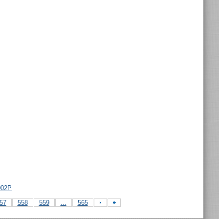
002P
57
558
559
...
565