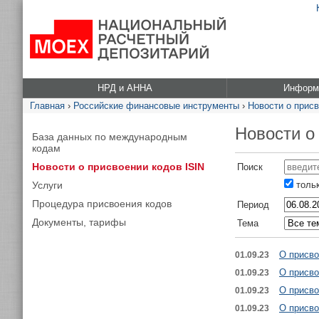
НРД и АННА
Информа
Главная
›
Российские финансовые инструменты
›
Новости о присв
Новости о
База данных по международным
кодам
Новости о присвоении кодов ISIN
Поиск
Услуги
тольк
Процедура присвоения кодов
Период
Документы, тарифы
Тема
О присво
01.09.23
О присво
01.09.23
О присво
01.09.23
О присво
01.09.23