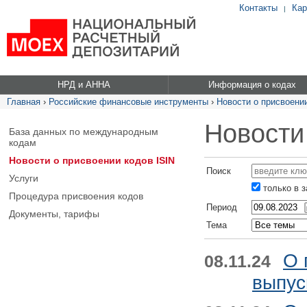
Контакты
Кар
|
НРД и АННА
Информация о кодах
Главная
›
Российские финансовые инструменты
›
Новости о присвоении
Новости
База данных по международным
кодам
Новости о присвоении кодов ISIN
Поиск
Услуги
только в 
Процедура присвоения кодов
Период
Документы, тарифы
Тема
О 
08.11.24
выпус