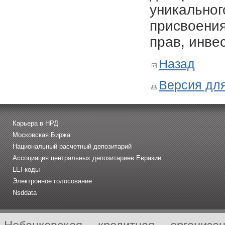
уникальног
присвоения
прав, инве
Назад
Версия для
Карьера в НРД
Московская Биржа
Национальный расчетный депозитарий
Ассоциация центральных депозитариев Евразии
LEI-коды
Электронное голосование
Nsddata