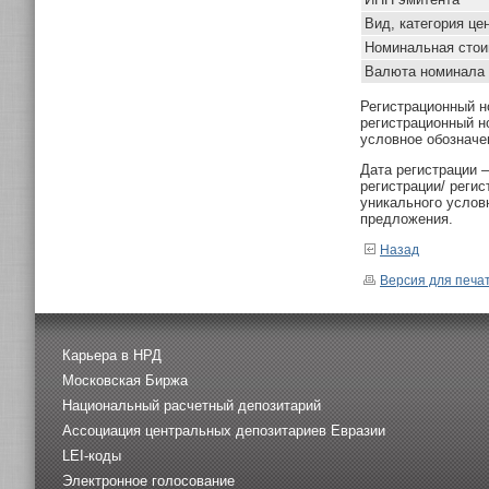
Вид, категория це
Номинальная стои
Валюта номинала
Регистрационный н
регистрационный н
условное обозначе
Дата регистрации 
регистрации/ реги
уникального услов
предложения.
Назад
Версия для печа
Карьера в НРД
Московская Биржа
Национальный расчетный депозитарий
Ассоциация центральных депозитариев Евразии
LEI-коды
Электронное голосование