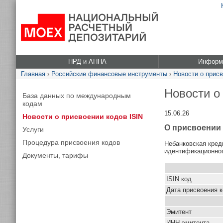
НРД и АННА
Информа
Главная
›
Российские финансовые инструменты
›
Новости о присв
Новости о
База данных по международным
кодам
15.06.26
Новости о присвоении кодов ISIN
О присвоени
Услуги
Процедура присвоения кодов
Небанковская кред
идентификационног
Документы, тарифы
ISIN код
Дата присвоения 
Эмитент
ИНН эмитента