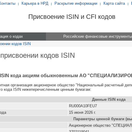
Контакты
Карьера в НРД
Раскрытие информации
Карта сайта
|
|
|
|
Присвоение ISIN и CFI кодов
ция о кодах
Российские финансовые инструменты
оении кодов ISIN
 присвоении кодов ISIN
и ISIN кода акциям обыкновенным АО "СПЕЦИАЛИЗИ
итная организация акционерное общество "Национальный расчетный деп
о кода ISIN нижеперечисленным ценным бумагам:
Данные ISIN кода
RU000A10FEU7
кода
15 июня 2026 г.
Параметры ценной бумаги (вы
Акционерное общество "СПЕЦ
3702119041