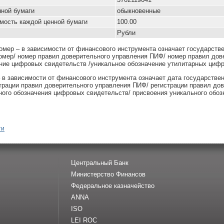
нной бумаги
обыкновенные
мость каждой ценной бумаги
100.00
Рубли
омер – в зависимости от финансового инструмента означает государств
омер/ номер правил доверительного управления ПИФ/ номер правил дов
ние цифровых свидетельств /уникальное обозначение утилитарных цифр
– в зависимости от финансового инструмента означает дата государстве
страции правил доверительного управления ПИФ/ регистрации правил до
ного обозначения цифровых свидетельств/ присвоения уникального обоз
ти
Центральный Банк
Министерство Финансов
Федеральное казначейство
ANNA
ISO
LEI ROC