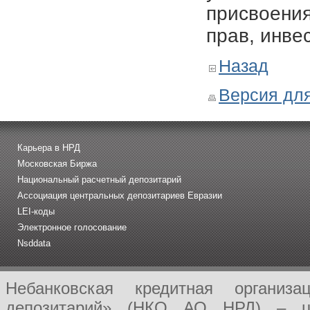
присвоения
прав, инве
Назад
Версия для
Карьера в НРД
Московская Биржа
Национальный расчетный депозитарий
Ассоциация центральных депозитариев Евразии
LEI-коды
Электронное голосование
Nsddata
Небанковская кредитная организ
депозитарий» (НКО АО НРД) – це