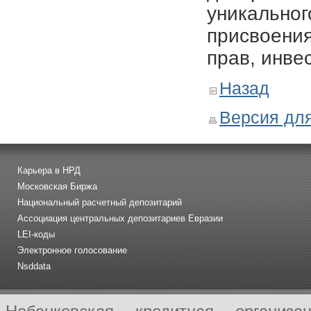
уникальног
присвоения
прав, инве
Назад
Версия для
Карьера в НРД
Московская Биржа
Национальный расчетный депозитарий
Ассоциация центральных депозитариев Евразии
LEI-коды
Электронное голосование
Nsddata