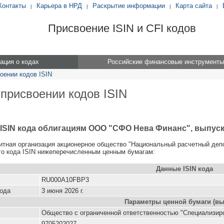
Контакты
Карьера в НРД
Раскрытие информации
Карта сайта
|
|
|
|
Присвоение ISIN и CFI кодов
ция о кодах
Российские финансовые инструменты
оении кодов ISIN
 присвоении кодов ISIN
ISIN кода облигациям ООО "СФО Нева Финанс", выпуск 
итная организация акционерное общество "Национальный расчетный деп
о кода ISIN нижеперечисленным ценным бумагам:
Данные ISIN кода
RU000A10FBP3
кода
3 июня 2026 г.
Параметры ценной бумаги (вы
Общество с ограниченной ответственностью "Специализир
9705202027