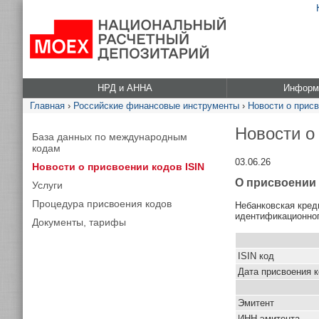
НРД и АННА
Информа
Главная
›
Российские финансовые инструменты
›
Новости о присв
Новости о
База данных по международным
кодам
03.06.26
Новости о присвоении кодов ISIN
О присвоении 
Услуги
Процедура присвоения кодов
Небанковская кред
идентификационног
Документы, тарифы
ISIN код
Дата присвоения 
Эмитент
ИНН эмитента