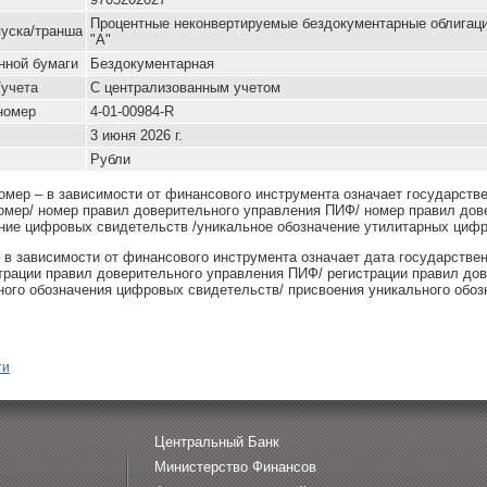
Процентные неконвертируемые бездокументарные облигац
уска/транша
"А"
нной бумаги
Бездокументарная
/учета
С централизованным учетом
номер
4-01-00984-R
3 июня 2026 г.
Рубли
омер – в зависимости от финансового инструмента означает государств
омер/ номер правил доверительного управления ПИФ/ номер правил дов
ние цифровых свидетельств /уникальное обозначение утилитарных цифр
– в зависимости от финансового инструмента означает дата государстве
страции правил доверительного управления ПИФ/ регистрации правил до
ного обозначения цифровых свидетельств/ присвоения уникального обоз
ти
Центральный Банк
Министерство Финансов