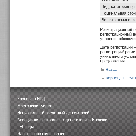
Вид, категория це
Номинальная стои
Валюта номинала
Регистрационный н
регистрационный н
условное обозначе
Дата регистрации 
регистрации/ реги
уникального услов
предложения.
Назад
Версия для печа
Карьера в НРД
Московская Биржа
Национальный расчетный депозитарий
Ассоциация центральных депозитариев Евразии
LEI-коды
Электронное голосование