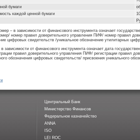
нной бумаги
о
мость каждой ценной бумаги
1
Р
омер – в зависимости от финансового инструмента означает государств
омер/ номер правил доверительного управления ПИФ/ номер правил дов
ние цифровых свидетельств /уникальное обозначение утилитарных цифр
– в зависимости от финансового инструмента означает дата государстве
страции правил доверительного управления ПИФ/ регистрации правил до
ного обозначения цифровых свидетельств/ присвоения уникального обоз
ти
Центральный Банк
Министерство Финансов
Федеральное казначейство
ANNA
ISO
LEI ROC