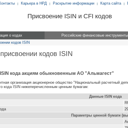
Контакты
Карьера в НРД
Раскрытие информации
Карта сайта
|
|
|
|
Присвоение ISIN и CFI кодов
ция о кодах
Российские финансовые инструменты
оении кодов ISIN
 присвоении кодов ISIN
ISIN кода акциям обыкновенным АО "Альмагест"
итная организация акционерное общество "Национальный расчетный деп
о кода ISIN нижеперечисленным ценным бумагам:
Данные ISIN кода
R
кода
29
Параметры ценной бумаги (вы
А
7