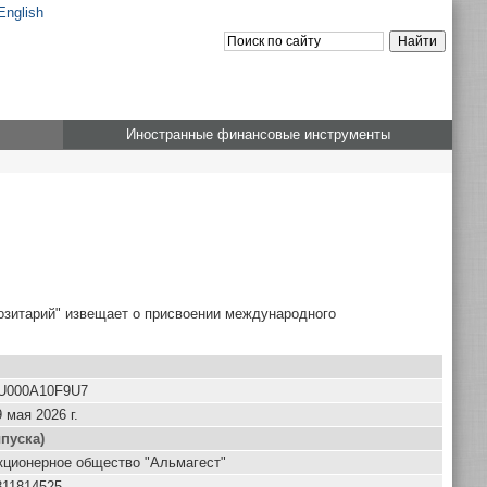
English
Иностранные финансовые инструменты
озитарий" извещает о присвоении международного
U000A10F9U7
 мая 2026 г.
пуска)
кционерное общество "Альмагест"
811814525