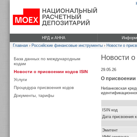
НРД и АННА
Информа
Главная
›
Российские финансовые инструменты
›
Новости о присв
Новости о
База данных по международным
кодам
29.05.26
Новости о присвоении кодов ISIN
О присвоении 
Услуги
Процедура присвоения кодов
Небанковская кред
идентификационног
Документы, тарифы
ISIN код
Дата присвоения 
Эмитент
ИНН эмитента