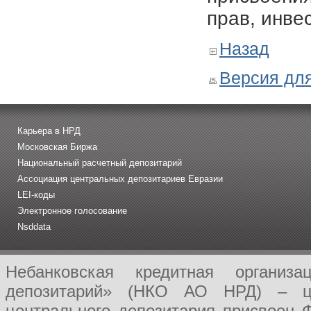
прав, инве
Назад
Версия для
Карьера в НРД
Московская Биржа
Национальный расчетный депозитарий
Ассоциация центральных депозитариев Евразии
LEI-коды
Электронное голосование
Nsddata
Небанковская кредитная организ
депозитарий» (НКО АО НРД) – це
центрального депозитария присвоен 