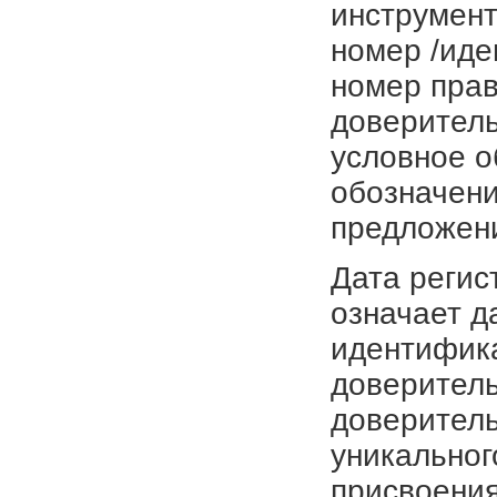
инструмент
номер /иде
номер прав
доверитель
условное о
обозначени
предложен
Дата регис
означает д
идентифика
доверитель
доверитель
уникальног
присвоения