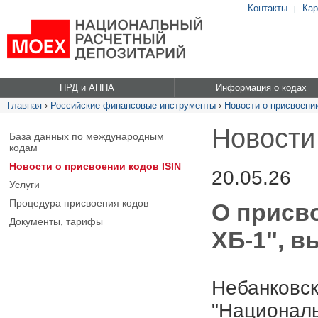
Контакты
Кар
|
НРД и АННА
Информация о кодах
Главная
›
Российские финансовые инструменты
›
Новости о присвоении
Новости
База данных по международным
кодам
Новости о присвоении кодов ISIN
20.05.26
Услуги
Процедура присвоения кодов
О присв
Документы, тарифы
ХБ-1", в
Небанковск
"Националь