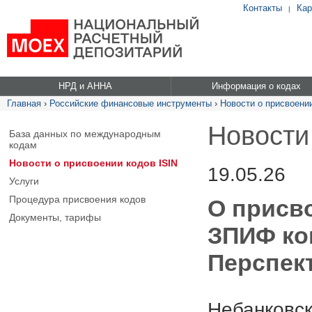
Контакты
Кар
|
НРД и АННА
Информация о кодах
Главная
›
Российские финансовые инструменты
›
Новости о присвоении
Новости
База данных по международным
кодам
Новости о присвоении кодов ISIN
19.05.26
Услуги
Процедура присвоения кодов
О присв
Документы, тарифы
ЗПИФ ко
Перспек
Небанковск