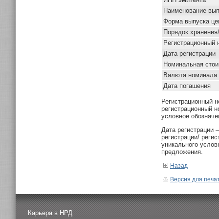
Наименование вып
Форма выпуска це
Порядок хранения
Pегистрационный 
Дата регистрации
Номинальная стои
Валюта номинала
Дата погашения
Регистрационный н
регистрационный н
условное обозначе
Дата регистрации 
регистрации/ реги
уникального услов
предложения.
Назад
Версия для печа
Карьера в НРД