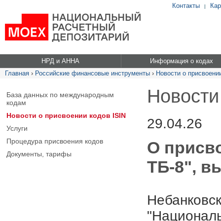
Контакты
Кар
|
НРД и АННА
Информация о кодах
Главная
›
Российские финансовые инструменты
›
Новости о присвоении
Новости
База данных по международным
кодам
Новости о присвоении кодов ISIN
29.04.26
Услуги
Процедура присвоения кодов
О присв
Документы, тарифы
ТБ-8", в
Небанковск
"Националь