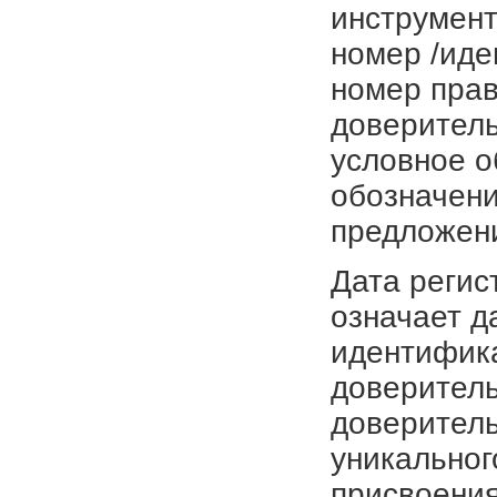
инструмент
номер /иде
номер прав
доверитель
условное о
обозначени
предложен
Дата регис
означает д
идентифика
доверитель
доверитель
уникальног
присвоения