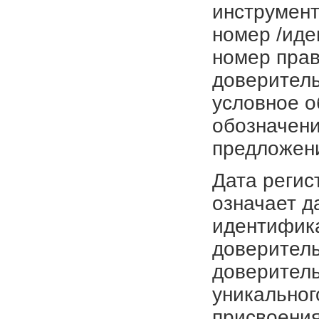
инструмент
номер /иде
номер прав
доверитель
условное о
обозначени
предложен
Дата регис
означает д
идентифика
доверитель
доверитель
уникальног
присвоения