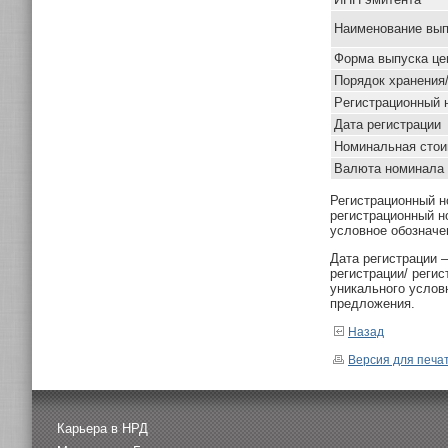
Наименование вып
Форма выпуска це
Порядок хранения
Pегистрационный 
Дата регистрации
Номинальная стои
Валюта номинала
Регистрационный н
регистрационный н
условное обозначе
Дата регистрации 
регистрации/ реги
уникального услов
предложения.
Назад
Версия для печа
Карьера в НРД