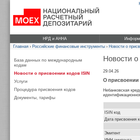
НРД и АННА
Информа
Главная
›
Российские финансовые инструменты
›
Новости о присв
Новости о
База данных по международным
кодам
29.04.26
Новости о присвоении кодов ISIN
О присвоении 
Услуги
Процедура присвоения кодов
Небанковская кред
идентификационног
Документы, тарифы
ISIN код
Дата присвоения 
Эмитент
ИНН эмитента