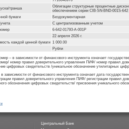
Облигации структурные процентные диско
уска/транша
обеспечением серии CIB-SN-BND-001S-642
нной бумаги
Бездокументарная
/учета
С централизованным учетом
номер
6-642-01793-A-001P
22 апреля 2026 г.
мость каждой ценной бумаги
1 000.00
Рубли
омер – в зависимости от финансового инструмента означает государств
омер/ номер правил доверительного управления ПИФ/ номер правил дов
ние цифровых свидетельств /уникальное обозначение утилитарных цифр
– в зависимости от финансового инструмента означает дата государстве
страции правил доверительного управления ПИФ/ регистрации правил до
ного обозначения цифровых свидетельств/ присвоения уникального обоз
ти
Центральный Банк