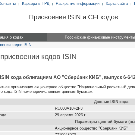
Контакты
Карьера в НРД
Раскрытие информации
Карта сайта
|
|
|
|
Присвоение ISIN и CFI кодов
ция о кодах
Российские финансовые инструменты
оении кодов ISIN
 присвоении кодов ISIN
ISIN кода облигациям АО "Сбербанк КИБ", выпуск 6-642
итная организация акционерное общество "Национальный расчетный деп
о кода ISIN нижеперечисленным ценным бумагам:
Данные ISIN кода
RU000A10F2F3
кода
29 апреля 2026 г.
Параметры ценной бумаги (вы
Акционерное общество "Сбербанк КИБ"
7710048970