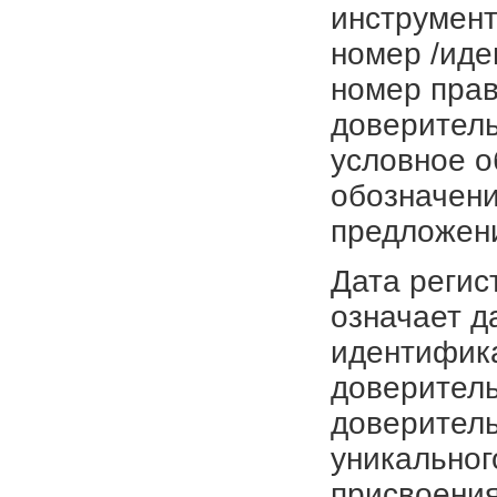
инструмент
номер /иде
номер прав
доверитель
условное о
обозначени
предложен
Дата регис
означает д
идентифика
доверитель
доверитель
уникальног
присвоения