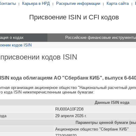
Контакты
Карьера в НРД
Раскрытие информации
Карта сайта
|
|
|
|
Присвоение ISIN и CFI кодов
ция о кодах
Российские финансовые инструменты
оении кодов ISIN
 присвоении кодов ISIN
ISIN кода облигациям АО "Сбербанк КИБ", выпуск 6-640
итная организация акционерное общество "Национальный расчетный деп
о кода ISIN нижеперечисленным ценным бумагам:
Данные ISIN кода
RU000A10F2D8
кода
29 апреля 2026 г.
Параметры ценной бумаги (вы
Акционерное общество "Сбербанк КИБ"
7710048970