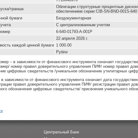
Облигации структурные процентные диско
уска/транша
обеспечением серии CIB-SN-BND-001S-640
нной бумаги
Бездокументарная
/учета
С централизованным учетом
номер
6-640-01793-A-001P
22 апреля 2026 г.
мость каждой ценной бумаги
1 000.00
Рубли
омер – в зависимости от финансового инструмента означает государств
омер/ номер правил доверительного управления ПИФ/ номер правил дов
ние цифровых свидетельств /уникальное обозначение утилитарных цифр
– в зависимости от финансового инструмента означает дата государстве
страции правил доверительного управления ПИФ/ регистрации правил до
ного обозначения цифровых свидетельств/ присвоения уникального обоз
ти
Центральный Банк