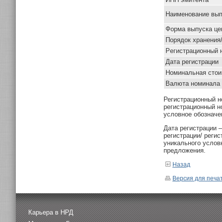
Наименование вып
Форма выпуска це
Порядок хранения
Pегистрационный 
Дата регистрации
Номинальная стои
Валюта номинала
Регистрационный н
регистрационный н
условное обозначе
Дата регистрации 
регистрации/ реги
уникального услов
предложения.
Назад
Версия для печа
Карьера в НРД