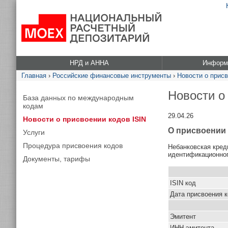
НРД и АННА
Информа
Главная
›
Российские финансовые инструменты
›
Новости о присв
Новости о
База данных по международным
кодам
29.04.26
Новости о присвоении кодов ISIN
О присвоении 
Услуги
Процедура присвоения кодов
Небанковская кред
идентификационног
Документы, тарифы
ISIN код
Дата присвоения 
Эмитент
ИНН эмитента