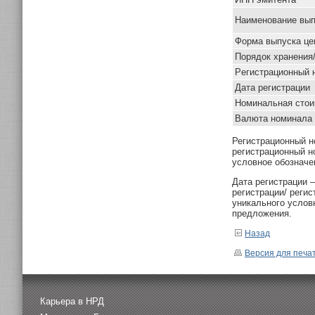
Наименование вып
Форма выпуска це
Порядок хранения
Pегистрационный 
Дата регистрации
Номинальная стои
Валюта номинала
Регистрационный н
регистрационный н
условное обозначе
Дата регистрации 
регистрации/ реги
уникального услов
предложения.
Назад
Версия для печа
Карьера в НРД