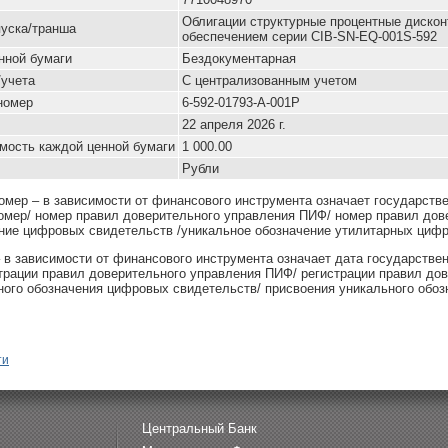
Облигации структурные процентные диско
уска/транша
обеспечением серии CIB-SN-EQ-001S-592
нной бумаги
Бездокументарная
/учета
С централизованным учетом
номер
6-592-01793-A-001P
22 апреля 2026 г.
мость каждой ценной бумаги
1 000.00
Рубли
омер – в зависимости от финансового инструмента означает государств
омер/ номер правил доверительного управления ПИФ/ номер правил дов
ние цифровых свидетельств /уникальное обозначение утилитарных цифр
– в зависимости от финансового инструмента означает дата государстве
страции правил доверительного управления ПИФ/ регистрации правил до
ного обозначения цифровых свидетельств/ присвоения уникального обоз
ти
Центральный Банк