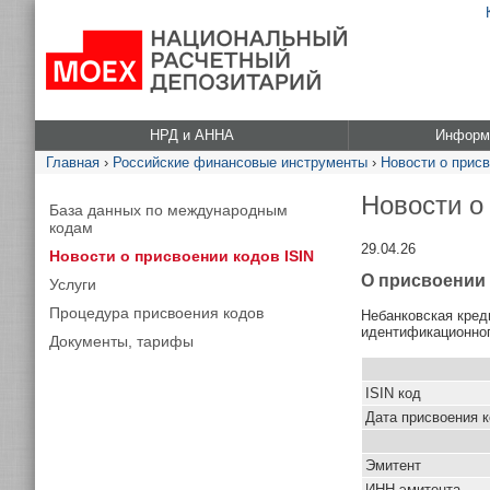
НРД и АННА
Информа
Главная
›
Российские финансовые инструменты
›
Новости о присв
Новости о
База данных по международным
кодам
29.04.26
Новости о присвоении кодов ISIN
О присвоении 
Услуги
Процедура присвоения кодов
Небанковская кред
идентификационног
Документы, тарифы
ISIN код
Дата присвоения 
Эмитент
ИНН эмитента