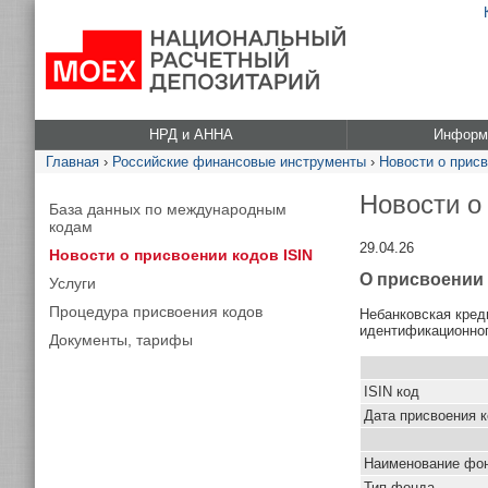
НРД и АННА
Информа
Главная
›
Российские финансовые инструменты
›
Новости о присв
Новости о
База данных по международным
кодам
29.04.26
Новости о присвоении кодов ISIN
О присвоении
Услуги
Процедура присвоения кодов
Небанковская кред
идентификационног
Документы, тарифы
ISIN код
Дата присвоения 
Наименование фо
Тип фонда