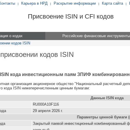
Контакты
Карьера в НРД
Раскрытие информации
Карта сайта
|
|
|
|
Присвоение ISIN и CFI кодов
ция о кодах
Российские финансовые инструменты
оении кодов ISIN
 присвоении кодов ISIN
 ISIN кода инвестиционным паям ЗПИФ комбинированн
итная организация акционерное общество "Национальный расчетный деп
о кода ISIN нижеперечисленным ценным бумагам:
Данные ISIN кода
RU000A10F116
кода
29 апреля 2026 г.
Параметры ценной бумаги (
нда
Закрытый паевой инвестиционный комбинированный ф
закрытый