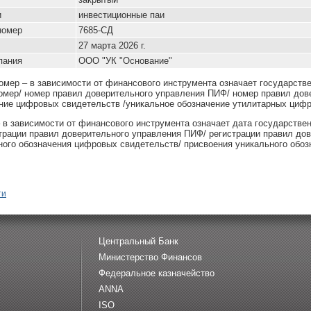
и
инвестиционные паи
номер
7685-СД
27 марта 2026 г.
пания
ООО "УК "Основание"
омер – в зависимости от финансового инструмента означает государств
омер/ номер правил доверительного управления ПИФ/ номер правил дов
ние цифровых свидетельств /уникальное обозначение утилитарных цифр
– в зависимости от финансового инструмента означает дата государстве
страции правил доверительного управления ПИФ/ регистрации правил до
ного обозначения цифровых свидетельств/ присвоения уникального обоз
ти
Центральный Банк
Министерство Финансов
Федеральное казначейство
ANNA
ISO