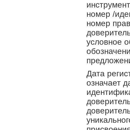
инструмент
номер /иде
номер прав
доверитель
условное о
обозначени
предложен
Дата регис
означает д
идентифика
доверитель
доверитель
уникальног
присвоения