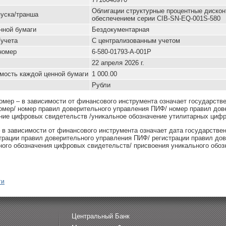
Облигации структурные процентные диско
уска/транша
обеспечением серии CIB-SN-EQ-001S-580
нной бумаги
Бездокументарная
/учета
С централизованным учетом
номер
6-580-01793-A-001P
22 апреля 2026 г.
мость каждой ценной бумаги
1 000.00
Рубли
омер – в зависимости от финансового инструмента означает государств
омер/ номер правил доверительного управления ПИФ/ номер правил дов
ние цифровых свидетельств /уникальное обозначение утилитарных цифр
– в зависимости от финансового инструмента означает дата государстве
страции правил доверительного управления ПИФ/ регистрации правил до
ного обозначения цифровых свидетельств/ присвоения уникального обоз
ти
Центральный Банк