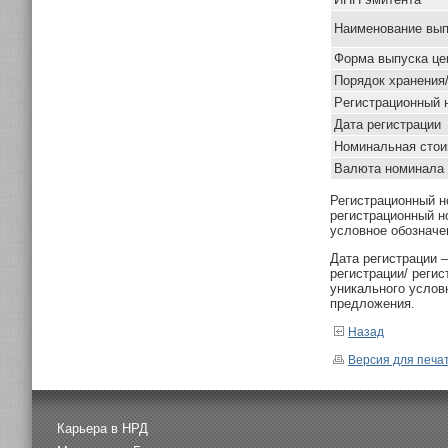
Наименование вып
Форма выпуска це
Порядок хранения
Pегистрационный 
Дата регистрации
Номинальная стои
Валюта номинала
Регистрационный н
регистрационный н
условное обозначе
Дата регистрации 
регистрации/ реги
уникального услов
предложения.
Назад
Версия для печа
Карьера в НРД