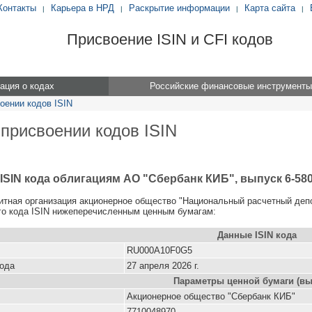
Контакты
Карьера в НРД
Раскрытие информации
Карта сайта
|
|
|
|
Присвоение ISIN и CFI кодов
ция о кодах
Российские финансовые инструменты
оении кодов ISIN
 присвоении кодов ISIN
ISIN кода облигациям АО "Сбербанк КИБ", выпуск 6-580
итная организация акционерное общество "Национальный расчетный деп
о кода ISIN нижеперечисленным ценным бумагам:
Данные ISIN кода
RU000A10F0G5
кода
27 апреля 2026 г.
Параметры ценной бумаги (вы
Акционерное общество "Сбербанк КИБ"
7710048970