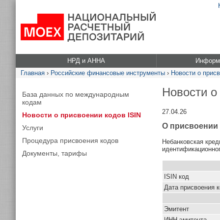
НРД и АННА
Информа
Главная
›
Российские финансовые инструменты
›
Новости о присв
Новости о
База данных по международным
кодам
27.04.26
Новости о присвоении кодов ISIN
О присвоении 
Услуги
Процедура присвоения кодов
Небанковская кред
идентификационног
Документы, тарифы
ISIN код
Дата присвоения 
Эмитент
ИНН эмитента