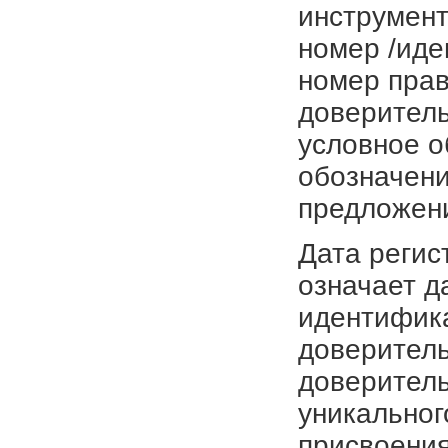
инструмент
номер /иде
номер прав
доверитель
условное о
обозначени
предложен
Дата регис
означает д
идентифика
доверитель
доверитель
уникальног
присвоения