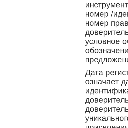
инструмент
номер /иде
номер прав
доверитель
условное о
обозначени
предложен
Дата регис
означает д
идентифика
доверитель
доверитель
уникальног
присвоения