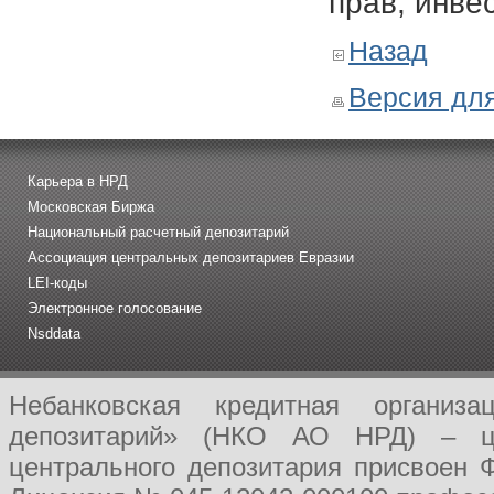
прав, инве
Назад
Версия для
Карьера в НРД
Московская Биржа
Национальный расчетный депозитарий
Ассоциация центральных депозитариев Евразии
LEI-коды
Электронное голосование
Nsddata
Небанковская кредитная организ
депозитарий» (НКО АО НРД) – це
центрального депозитария присвоен 