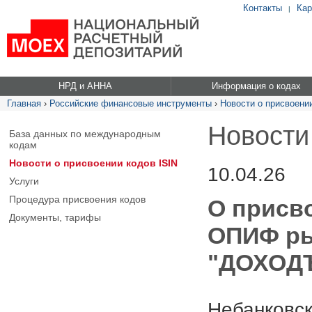
Контакты
Кар
|
НРД и АННА
Информация о кодах
Главная
›
Российские финансовые инструменты
›
Новости о присвоении
Новости
База данных по международным
кодам
Новости о присвоении кодов ISIN
10.04.26
Услуги
Процедура присвоения кодов
О присв
Документы, тарифы
ОПИФ ры
"ДОХОДЪ
Небанковск