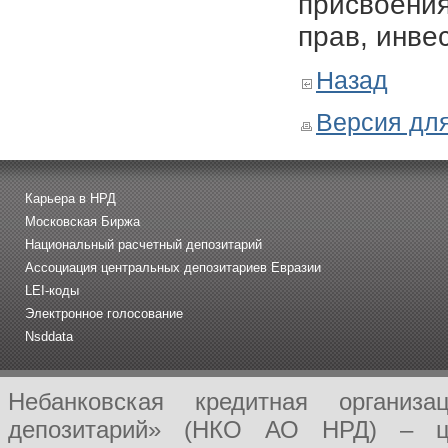
присвоения
прав, инве
Назад
Версия для
Карьера в НРД
Московская Биржа
Национальный расчетный депозитарий
Ассоциация центральных депозитариев Евразии
LEI-коды
Электронное голосование
Nsddata
Небанковская кредитная организ
депозитарий» (НКО АО НРД) – це