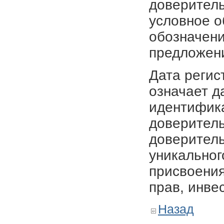
доверитель
условное о
обозначени
предложен
Дата регис
означает д
идентифика
доверитель
доверитель
уникальног
присвоения
прав, инве
Назад