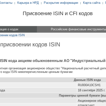
Контакты
Карьера в НРД
Раскрытие информации
Карта сайта
|
|
|
|
Присвоение ISIN и CFI кодов
ция о кодах
Российские финансовые инструменты
оении кодов ISIN
 присвоении кодов ISIN
 ISIN кода акциям обыкновенным АО "Индустриальный
итная организация акционерное общество "Национальный расчетный деп
о кода ISIN нижеперечисленным ценным бумагам:
Данные ISIN кода
RU000A10CSH1
кода
18 сентября 2025 г.
Параметры ценной бумаги (вы
Акционерное общес
9706052487