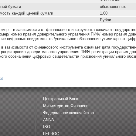
нной бумаги
обыкновенные
мость каждой ценной бумаги
1.00
Рубли
омер – в зависимости от финансового инструмента означает государств
омер/ номер правил доверительного управления ПИФ/ номер правил дов
ние цифровых свидетельств /уникальное обозначение утилитарных цифр
– в зависимости от финансового инструмента означает дата государстве
страции правил доверительного управления ПИФ/ регистрации правил до
ного обозначения цифровых свидетельств/ присвоения уникального обоз
ти
Центральный Банк
Министерство Финансов
Федеральное казначейство
ANNA
ISO
LEI ROC