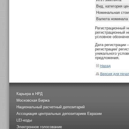
Вид, категория це
Номинальная стои
Валюта номинала
Регистрационный н
регистрационный н
условное обозначе
Дата регистрации 
регистрации/ реги
уникального услов
предложения.
Назад
Версия для печа
Карьера в НРД
Московская Биржа
Национальный расчетный депозитарий
Ассоциация центральных депозитариев Евразии
LEI-коды
Электронное голосование