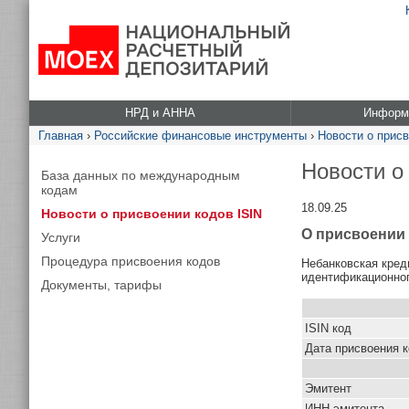
НРД и АННА
Информа
Главная
›
Российские финансовые инструменты
›
Новости о присв
Новости о
База данных по международным
кодам
18.09.25
Новости о присвоении кодов ISIN
О присвоении
Услуги
Процедура присвоения кодов
Небанковская кред
идентификационног
Документы, тарифы
ISIN код
Дата присвоения 
Эмитент
ИНН эмитента