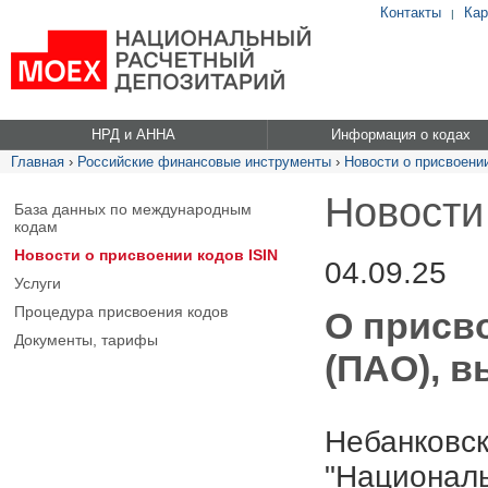
Контакты
Кар
|
НРД и АННА
Информация о кодах
Главная
›
Российские финансовые инструменты
›
Новости о присвоении
Новости
База данных по международным
кодам
Новости о присвоении кодов ISIN
04.09.25
Услуги
Процедура присвоения кодов
О присво
Документы, тарифы
(ПАО), в
Небанковск
"Националь