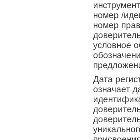
инструмент
номер /иде
номер прав
доверитель
условное о
обозначени
предложен
Дата регис
означает д
идентифика
доверитель
доверитель
уникальног
присвоения