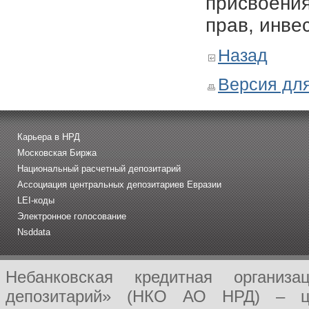
присвоения
прав, инве
Назад
Версия для
Карьера в НРД
Московская Биржа
Национальный расчетный депозитарий
Ассоциация центральных депозитариев Евразии
LEI-коды
Электронное голосование
Nsddata
Небанковская кредитная организ
депозитарий» (НКО АО НРД) – це