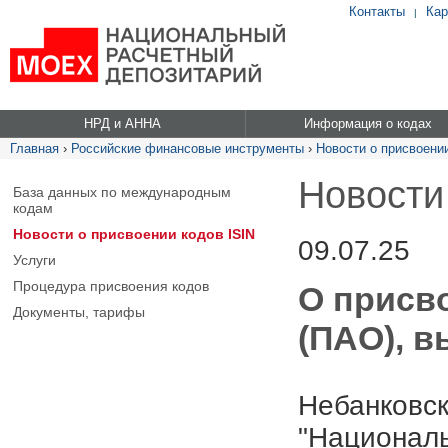
Контакты
Кар
|
НРД и АННА
Информация о кодах
Главная
›
Российские финансовые инструменты
›
Новости о присвоении
Новости
База данных по международным
кодам
Новости о присвоении кодов ISIN
09.07.25
Услуги
Процедура присвоения кодов
О присво
Документы, тарифы
(ПАО), в
Небанковск
"Националь