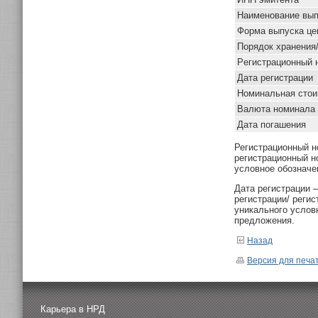
Наименование вып
Форма выпуска це
Порядок хранения
Pегистрационный 
Дата регистрации
Номинальная стои
Валюта номинала
Дата погашения
Регистрационный н
регистрационный н
условное обозначе
Дата регистрации 
регистрации/ реги
уникального услов
предложения.
Назад
Версия для печа
Карьера в НРД