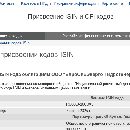
Контакты
Карьера в НРД
Раскрытие информации
Карта сайта
|
|
|
|
Присвоение ISIN и CFI кодов
ция о кодах
Российские финансовые инструменты
оении кодов ISIN
 присвоении кодов ISIN
ISIN кода облигациям ООО "ЕвроСибЭнерго-Гидрогенер
итная организация акционерное общество "Национальный расчетный деп
о кода ISIN нижеперечисленным ценным бумагам:
Данные ISIN кода
RU000A10C0X3
кода
7 июля 2025 г.
Параметры ценной бумаги (вы
Общество с ограниченной ответст
3812142445