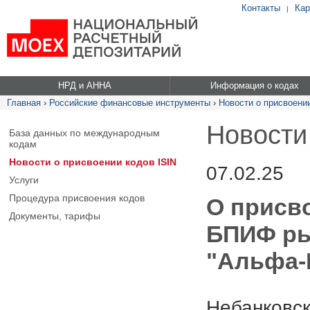
Контакты
Кар
|
НРД и АННА
Информация о кодах
Главная
›
Российские финансовые инструменты
›
Новости о присвоении
Новости
База данных по международным
кодам
Новости о присвоении кодов ISIN
07.02.25
Услуги
Процедура присвоения кодов
О присв
Документы, тарифы
БПИФ ры
"Альфа-
Небанковск