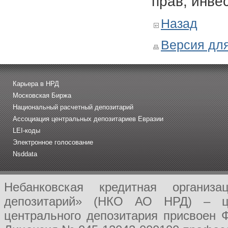
прав, инве
Назад
Версия для
Карьера в НРД
Московская Биржа
Национальный расчетный депозитарий
Ассоциация центральных депозитариев Евразии
LEI-коды
Электронное голосование
Nsddata
Небанковская кредитная организ
депозитарий» (НКО АО НРД) – це
центрального депозитария присвоен 