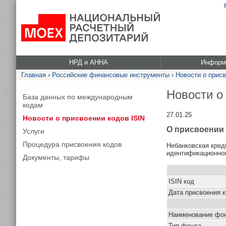
НРД и АННА
Информа
Главная
›
Российские финансовые инструменты
›
Новости о присв
Новости о
База данных по международным
кодам
27.01.25
Новости о присвоении кодов ISIN
О присвоении
Услуги
Процедура присвоения кодов
Небанковская кред
идентификационног
Документы, тарифы
ISIN код
Дата присвоения 
Наименование фо
Тип фонда