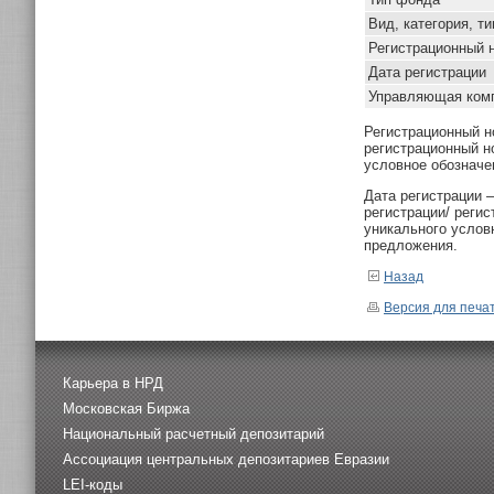
Вид, категория, т
Регистрационный 
Дата регистрации
Управляющая ком
Регистрационный н
регистрационный н
условное обозначе
Дата регистрации 
регистрации/ реги
уникального услов
предложения.
Назад
Версия для печа
Карьера в НРД
Московская Биржа
Национальный расчетный депозитарий
Ассоциация центральных депозитариев Евразии
LEI-коды