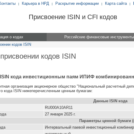
Контакты
Карьера в НРД
Раскрытие информации
Карта сайта
|
|
|
|
Присвоение ISIN и CFI кодов
ция о кодах
Российские финансовые инструменты
оении кодов ISIN
 присвоении кодов ISIN
 ISIN кода инвестиционным паям ИПИФ комбинированно
итная организация акционерное общество "Национальный расчетный деп
о кода ISIN нижеперечисленным ценным бумагам:
Данные ISIN кода
RU000A10AR11
кода
27 января 2025 г.
Параметры ценной бумаги (
нда
Интервальный паевой инвестиционный комбинир
интервальный