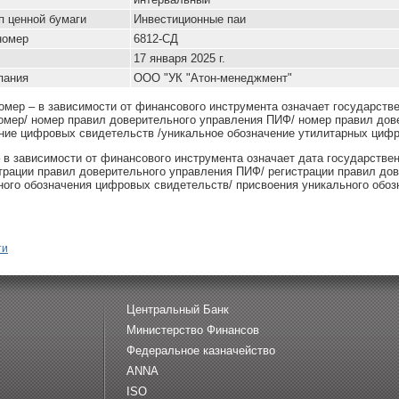
ип ценной бумаги
Инвестиционные паи
номер
6812-СД
17 января 2025 г.
пания
ООО "УК "Атон-менеджмент"
омер – в зависимости от финансового инструмента означает государств
омер/ номер правил доверительного управления ПИФ/ номер правил дов
ние цифровых свидетельств /уникальное обозначение утилитарных цифр
– в зависимости от финансового инструмента означает дата государстве
страции правил доверительного управления ПИФ/ регистрации правил до
ного обозначения цифровых свидетельств/ присвоения уникального обоз
ти
Центральный Банк
Министерство Финансов
Федеральное казначейство
ANNA
ISO