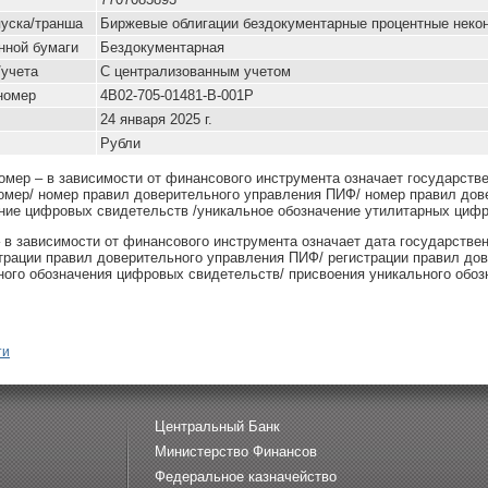
уска/транша
Биржевые облигации бездокументарные процентные не
нной бумаги
Бездокументарная
/учета
С централизованным учетом
номер
4B02-705-01481-B-001P
24 января 2025 г.
Рубли
омер – в зависимости от финансового инструмента означает государств
омер/ номер правил доверительного управления ПИФ/ номер правил дов
ние цифровых свидетельств /уникальное обозначение утилитарных цифр
– в зависимости от финансового инструмента означает дата государстве
страции правил доверительного управления ПИФ/ регистрации правил до
ного обозначения цифровых свидетельств/ присвоения уникального обоз
ти
Центральный Банк
Министерство Финансов
Федеральное казначейство