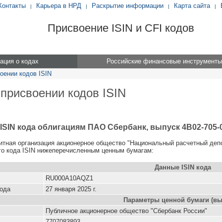
Контакты
Карьера в НРД
Раскрытие информации
Карта сайта
|
|
|
|
Присвоение ISIN и CFI кодов
ция о кодах
Российские финансовые инструменты
оении кодов ISIN
 присвоении кодов ISIN
ISIN кода облигациям ПАО Сбербанк, выпуск 4B02-705-
итная организация акционерное общество "Национальный расчетный деп
о кода ISIN нижеперечисленным ценным бумагам:
Данные ISIN кода
RU000A10AQZ1
кода
27 января 2025 г.
Параметры ценной бумаги (вы
Публичное акционерное общество "Сбербанк России"
7707083893