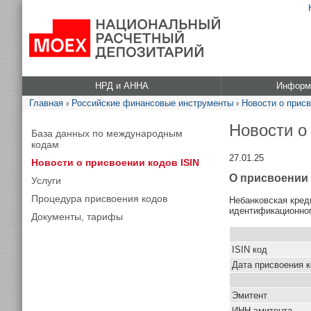
НРД и АННА
Информа
Главная
›
Российские финансовые инструменты
›
Новости о присв
Новости о
База данных по международным
кодам
27.01.25
Новости о присвоении кодов ISIN
О присвоении 
Услуги
Процедура присвоения кодов
Небанковская кред
идентификационног
Документы, тарифы
ISIN код
Дата присвоения 
Эмитент
ИНН эмитента