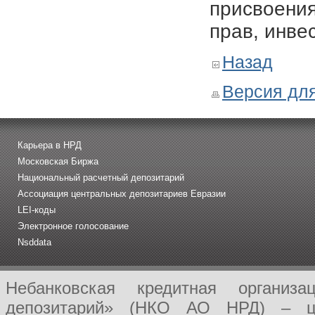
присвоения
прав, инве
Назад
Версия для
Карьера в НРД
Московская Биржа
Национальный расчетный депозитарий
Ассоциация центральных депозитариев Евразии
LEI-коды
Электронное голосование
Nsddata
Небанковская кредитная организ
депозитарий» (НКО АО НРД) – це