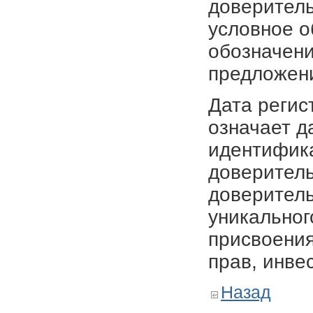
доверитель
условное о
обозначени
предложен
Дата регис
означает д
идентифика
доверитель
доверитель
уникальног
присвоения
прав, инве
Назад