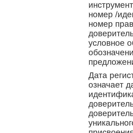
инструмент
номер /иде
номер прав
доверитель
условное о
обозначени
предложен
Дата регис
означает д
идентифика
доверитель
доверитель
уникальног
присвоения